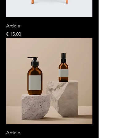
Article
Preço
€ 15,00
Article