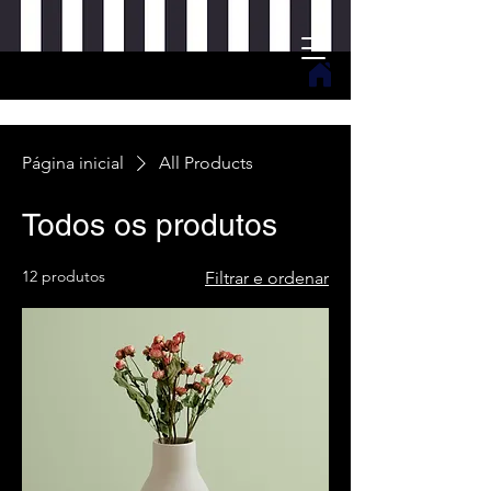
Página inicial
All Products
Todos os produtos
12 produtos
Filtrar e ordenar