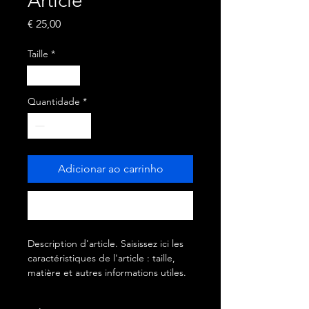
Article
Preço
€ 25,00
Taille
*
S
M
L
Quantidade
*
Adicionar ao carrinho
Comprar
Description d'article. Saisissez ici les 
caractéristiques de l'article : taille, 
matière et autres informations utiles.