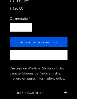
Article
Preço
€ 120,00
Quantidade
*
Adicionar ao carrinho
Comprar
Description d'article. Saisissez ici les 
caractéristiques de l'article : taille, 
matière et autres informations utiles.
DÉTAILS D'ARTICLE
Détails d'article. Saisissez ici les
POLITIQUE D'ÉCHANGE ET DE
caractéristiques de l'article : taille,