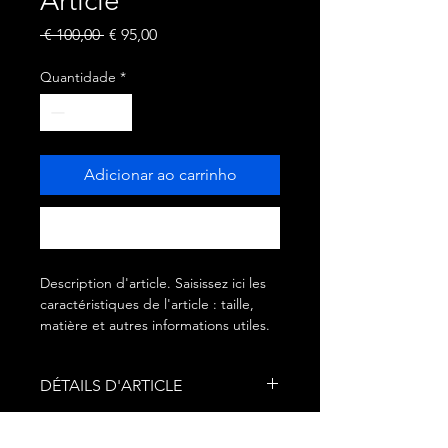
Article
Preço
Preço
 € 100,00 
€ 95,00
normal
promocional
Quantidade
*
Adicionar ao carrinho
Comprar
Description d'article. Saisissez ici les 
caractéristiques de l'article : taille, 
matière et autres informations utiles.
DÉTAILS D'ARTICLE
Détails d'article. Saisissez ici les
POLITIQUE D'ÉCHANGE ET DE
caractéristiques de l'article : taille,