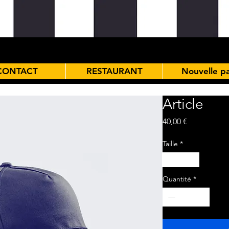
CONTACT
RESTAURANT
Nouvelle p
Article
Prix
40,00 €
Taille
*
One size
Quantité
*